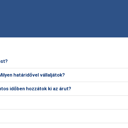
ost?
ilyen határidővel vállaljátok?
ntos időben hozzátok ki az árut?