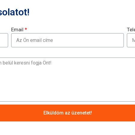
olatot!
Email
Tel
Elküldöm az üzenetet!