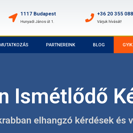
1117 Budapest
+36 20 355 08
Hunyadi János út 1.
Várjuk hívását!
MUTATKOZÁS
PARTNEREINK
BLOG
GYIK
n Ismétlődő K
krabban elhangzó kérdések és v