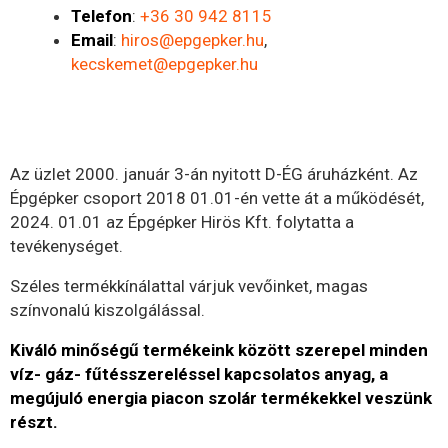
Telefon
:
+36 30 942 8115
Email
:
hiros@epgepker.hu
,
kecskemet@epgepker.hu
Az üzlet 2000. január 3-án nyitott D-ÉG áruházként. Az
Épgépker csoport 2018 01.01-én vette át a működését,
2024. 01.01 az Épgépker Hirös Kft. folytatta a
tevékenységet.
Széles termékkínálattal várjuk vevőinket, magas
színvonalú kiszolgálással.
Kiváló minőségű termékeink között szerepel minden
víz- gáz- fűtésszereléssel kapcsolatos anyag, a
megújuló energia piacon szolár termékekkel veszünk
részt.