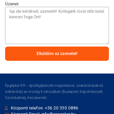
Üzenet
Elküldöm az üzenetet!
Épgépker Kft – épületgépészeti megoldások, szakáruházak és
webáruház az ország 4 városában (Budapest, Kápolnásnyék,
Szombathely, Kecskemét)
Központi telefon: +36 20 355 0886
Központi Email: info@epgepker.hu