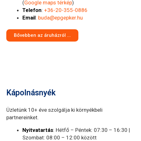
(
Google maps térkép
)
Telefon
:
+36-20-355-0886
Email
:
buda@epgepker.hu
Bővebben az áruházról ...
Kápolnásnyék
Üzletünk 10+ éve szolgálja ki környékbeli
partnereinket.
Nyitvatartás
: Hétfő – Péntek: 07:30 – 16:30 |
Szombat: 08:00 – 12:00 között