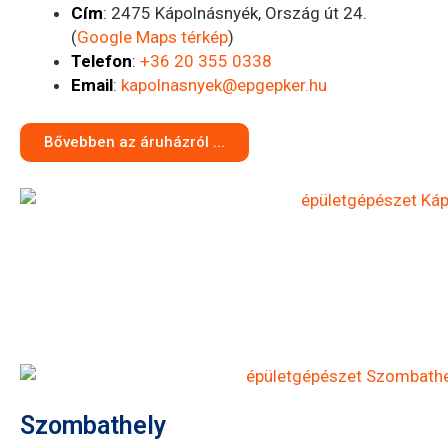
Cím
: 2475 Kápolnásnyék, Ország út 24.
(
Google Maps térkép
)
Telefon
:
+36 20 355 0338
Email
:
kapolnasnyek@epgepker.hu
Bővebben az áruházról ...
Szombathely