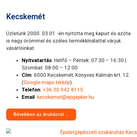
Kecskemét
Üzletünk 2000. 03.01 -én nyitotta meg kapuit és azóta
is nagy örömmel és széles termékkínálattal várjuk
vásárlóinkat.
Nyitvatartás
: Hétfő – Péntek: 07:30 – 16:30 |
Szombat: 08:00 – 12:00
Cím
: 6000 Kecskemét, Könyves Kálmán krt. 12.
(
Google maps térkép
)
Telefon
:
+36 30 942 8115
Email
:
kecskemet@epgepker.hu
Bővebben az áruházról ...