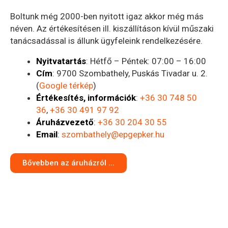
Boltunk még 2000-ben nyitott igaz akkor még más
néven. Az értékesítésen ill. kiszállításon kívül műszaki
tanácsadással is állunk ügyfeleink rendelkezésére.
Nyitvatartás
: Hétfő – Péntek: 07:00 – 16:00
Cím
: 9700 Szombathely, Puskás Tivadar u. 2.
(
Google térkép
)
Értékesítés, információk
:
+36 30 748 50
36
,
+36 30 491 97 92
Áruházvezető
:
+36 30 204 30 55
Email
:
szombathely@epgepker.hu
Bővebben az áruházról ...