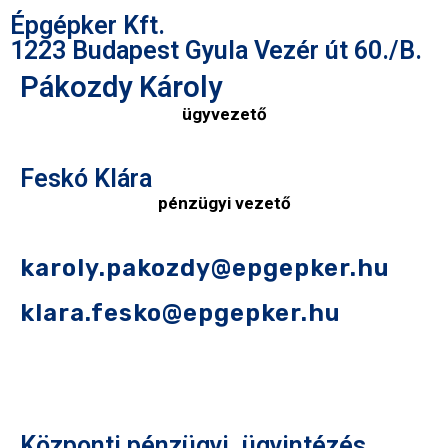
Épgépker Kft.
1223 Budapest Gyula Vezér út 60./B.
Pákozdy Károly
ügyvezető
Feskó Klára
pénzügyi vezető
karoly.pakozdy@epgepker.hu
klara.fesko@epgepker.hu
Központi pénzügyi, ügyintézés,